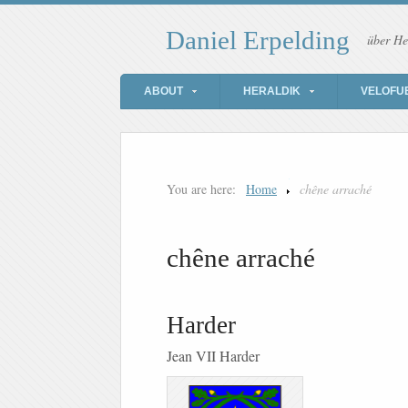
Daniel Erpelding
über He
ABOUT
HERALDIK
VELOFU
You are here:
Home
chêne arraché
chêne arraché
Harder
Jean VII Harder