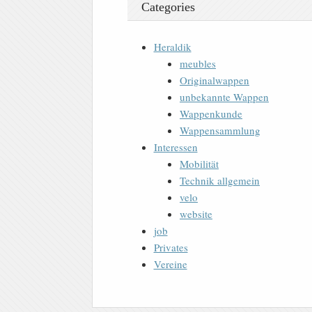
Categories
Heraldik
meubles
Originalwappen
unbekannte Wappen
Wappenkunde
Wappensammlung
Interessen
Mobilität
Technik allgemein
velo
website
job
Privates
Vereine