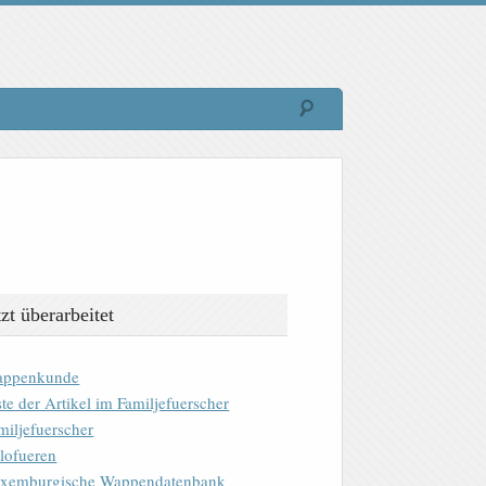
tzt überarbeitet
ppenkunde
ste der Artikel im Familjefuerscher
miljefuerscher
lofueren
xemburgische Wappendatenbank