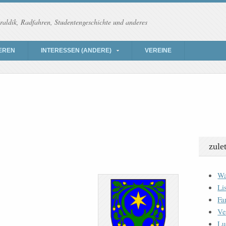
raldik, Radfahren, Studentengeschichte und anderes
EREN
INTERESSEN (ANDERE)
VEREINE
zule
Wa
Li
Fa
Ve
Lu