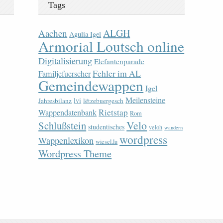
Tags
ALGH
Aachen
Agulia Igel
Armorial Loutsch online
Digitalisierung
Elefantenparade
Fehler im AL
Familjefuerscher
Gemeindewappen
Igel
Meilensteine
lvi
Jahresbilanz
lëtzebuergesch
Rietstap
Wappendatenbank
Rom
Velo
Schlußstein
studentisches
veloh
wandern
wordpress
Wappenlexikon
wiesel.lu
Wordpress Theme