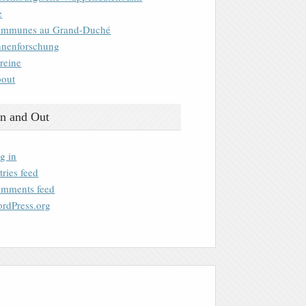
e
mmunes au Grand-Duché
nenforschung
reine
out
n and Out
g in
tries feed
mments feed
rdPress.org