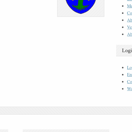
M
Co
Ah
Ve
Ab
Logi
Lo
En
Co
Wo