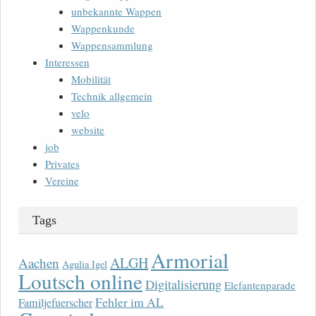
unbekannte Wappen
Wappenkunde
Wappensammlung
Interessen
Mobilität
Technik allgemein
velo
website
job
Privates
Vereine
Tags
Armorial
ALGH
Aachen
Agulia Igel
Loutsch online
Digitalisierung
Elefantenparade
Fehler im AL
Familjefuerscher