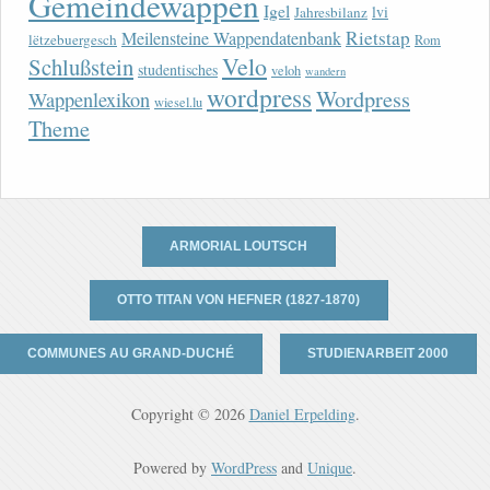
Gemeindewappen
Igel
lvi
Jahresbilanz
Rietstap
Meilensteine Wappendatenbank
lëtzebuergesch
Rom
Velo
Schlußstein
studentisches
veloh
wandern
wordpress
Wordpress
Wappenlexikon
wiesel.lu
Theme
ARMORIAL LOUTSCH
OTTO TITAN VON HEFNER (1827-1870)
COMMUNES AU GRAND-DUCHÉ
STUDIENARBEIT 2000
Copyright © 2026
Daniel Erpelding
.
Powered by
WordPress
and
Unique
.