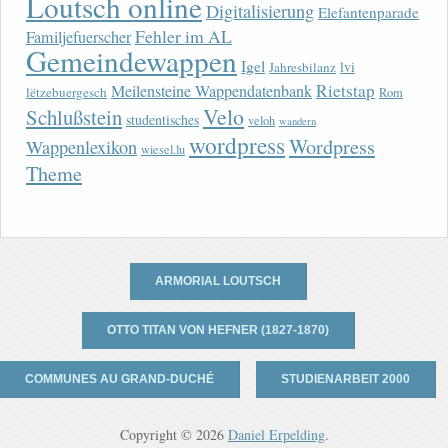
Loutsch online
Digitalisierung
Elefantenparade
Fehler im AL
Familjefuerscher
Gemeindewappen
Igel
lvi
Jahresbilanz
Rietstap
Meilensteine Wappendatenbank
lëtzebuergesch
Rom
Velo
Schlußstein
studentisches
veloh
wandern
wordpress
Wordpress
Wappenlexikon
wiesel.lu
Theme
ARMORIAL LOUTSCH
OTTO TITAN VON HEFNER (1827-1870)
COMMUNES AU GRAND-DUCHÉ
STUDIENARBEIT 2000
Copyright © 2026
Daniel Erpelding
.