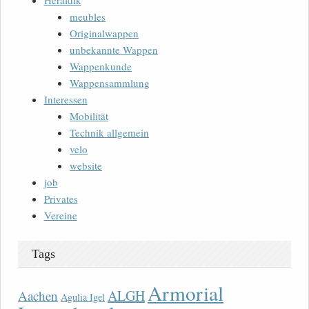
Heraldik
meubles
Originalwappen
unbekannte Wappen
Wappenkunde
Wappensammlung
Interessen
Mobilität
Technik allgemein
velo
website
job
Privates
Vereine
Tags
Armorial
ALGH
Aachen
Agulia Igel