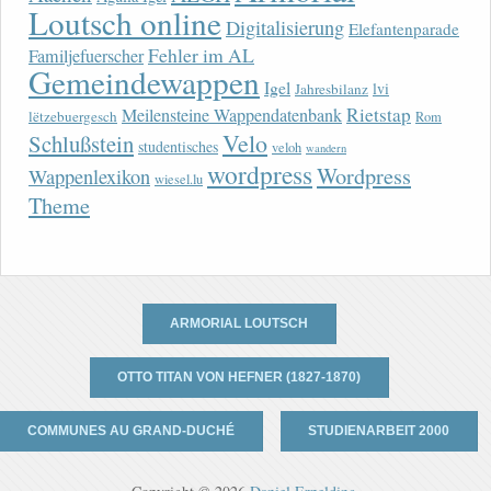
Loutsch online
Digitalisierung
Elefantenparade
Fehler im AL
Familjefuerscher
Gemeindewappen
Igel
lvi
Jahresbilanz
Rietstap
Meilensteine Wappendatenbank
lëtzebuergesch
Rom
Velo
Schlußstein
studentisches
veloh
wandern
wordpress
Wordpress
Wappenlexikon
wiesel.lu
Theme
ARMORIAL LOUTSCH
OTTO TITAN VON HEFNER (1827-1870)
COMMUNES AU GRAND-DUCHÉ
STUDIENARBEIT 2000