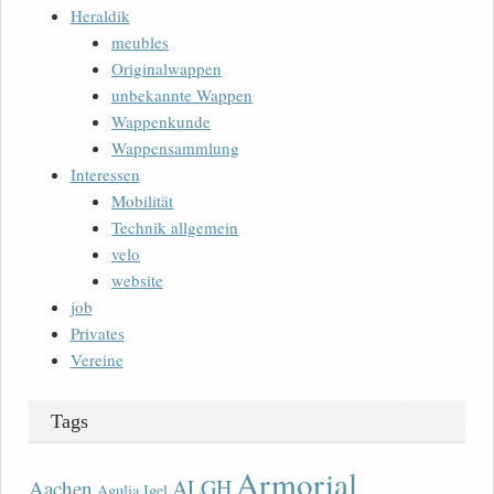
Heraldik
meubles
Originalwappen
unbekannte Wappen
Wappenkunde
Wappensammlung
Interessen
Mobilität
Technik allgemein
velo
website
job
Privates
Vereine
Tags
Armorial
ALGH
Aachen
Agulia Igel