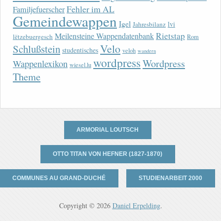
Fehler im AL
Familjefuerscher
Gemeindewappen
Igel
lvi
Jahresbilanz
Rietstap
Meilensteine Wappendatenbank
lëtzebuergesch
Rom
Velo
Schlußstein
studentisches
veloh
wandern
wordpress
Wordpress
Wappenlexikon
wiesel.lu
Theme
ARMORIAL LOUTSCH
OTTO TITAN VON HEFNER (1827-1870)
COMMUNES AU GRAND-DUCHÉ
STUDIENARBEIT 2000
Copyright © 2026
Daniel Erpelding
.