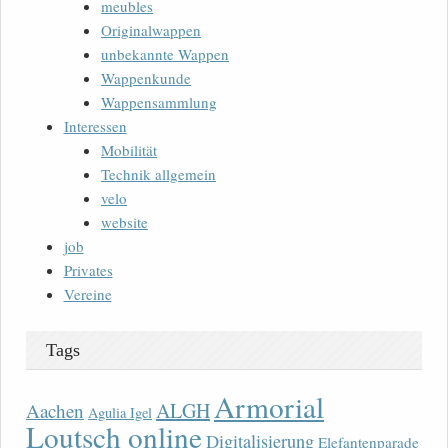
meubles
Originalwappen
unbekannte Wappen
Wappenkunde
Wappensammlung
Interessen
Mobilität
Technik allgemein
velo
website
job
Privates
Vereine
Tags
Armorial
ALGH
Aachen
Agulia Igel
Loutsch online
Digitalisierung
Elefantenparade