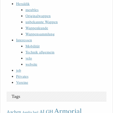
Heraldik
meubles
Originalwappen
unbekannte Wappen
Wappenkunde
Wappensammlung
Interessen
Mobilität
Technik allgemein
velo
website
job
Privates
Vereine
Tags
Armorial
ALGH
Aachen
Agulia Igel