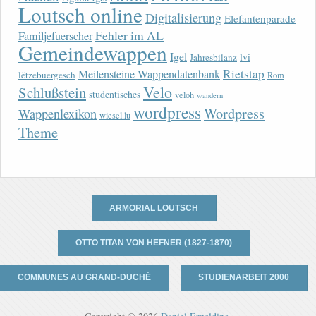
Loutsch online
Digitalisierung
Elefantenparade
Fehler im AL
Familjefuerscher
Gemeindewappen
Igel
lvi
Jahresbilanz
Rietstap
Meilensteine Wappendatenbank
lëtzebuergesch
Rom
Velo
Schlußstein
studentisches
veloh
wandern
wordpress
Wordpress
Wappenlexikon
wiesel.lu
Theme
ARMORIAL LOUTSCH
OTTO TITAN VON HEFNER (1827-1870)
COMMUNES AU GRAND-DUCHÉ
STUDIENARBEIT 2000