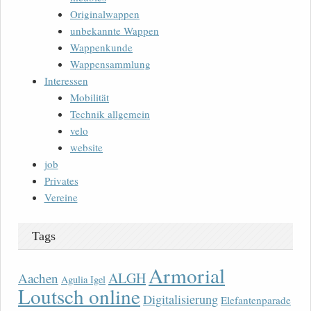
Originalwappen
unbekannte Wappen
Wappenkunde
Wappensammlung
Interessen
Mobilität
Technik allgemein
velo
website
job
Privates
Vereine
Tags
Armorial
ALGH
Aachen
Agulia Igel
Loutsch online
Digitalisierung
Elefantenparade