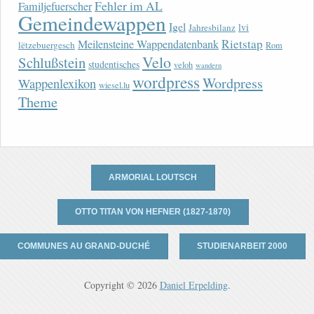
Fehler im AL
Familjefuerscher
Gemeindewappen
Igel
lvi
Jahresbilanz
Rietstap
Meilensteine Wappendatenbank
lëtzebuergesch
Rom
Velo
Schlußstein
studentisches
veloh
wandern
wordpress
Wordpress
Wappenlexikon
wiesel.lu
Theme
ARMORIAL LOUTSCH
OTTO TITAN VON HEFNER (1827-1870)
COMMUNES AU GRAND-DUCHÉ
STUDIENARBEIT 2000
Copyright © 2026
Daniel Erpelding
.