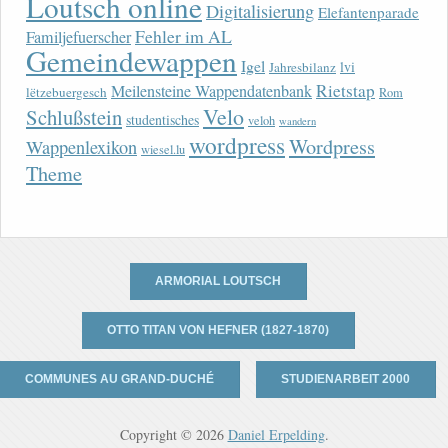
Loutsch online
Digitalisierung
Elefantenparade
Fehler im AL
Familjefuerscher
Gemeindewappen
Igel
lvi
Jahresbilanz
Rietstap
Meilensteine Wappendatenbank
lëtzebuergesch
Rom
Velo
Schlußstein
studentisches
veloh
wandern
wordpress
Wordpress
Wappenlexikon
wiesel.lu
Theme
ARMORIAL LOUTSCH
OTTO TITAN VON HEFNER (1827-1870)
COMMUNES AU GRAND-DUCHÉ
STUDIENARBEIT 2000
Copyright © 2026
Daniel Erpelding
.