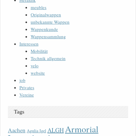
Heraldik
meubles
Originalwappen
unbekannte Wappen
Wappenkunde
Wappensammlung
Interessen
Mobilität
Technik allgemein
velo
website
job
Privates
Vereine
Tags
Armorial
ALGH
Aachen
Agulia Igel