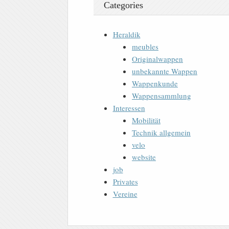
Categories
Heraldik
meubles
Originalwappen
unbekannte Wappen
Wappenkunde
Wappensammlung
Interessen
Mobilität
Technik allgemein
velo
website
job
Privates
Vereine