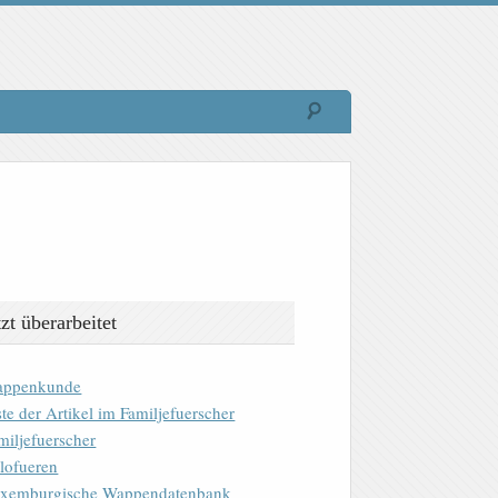
tzt überarbeitet
ppenkunde
ste der Artikel im Familjefuerscher
miljefuerscher
lofueren
xemburgische Wappendatenbank