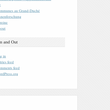
e
mmunes au Grand-Duché
nenforschung
reine
out
n and Out
g in
tries feed
mments feed
rdPress.org