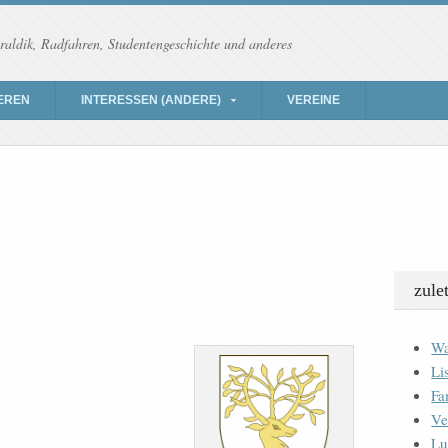
raldik, Radfahren, Studentengeschichte und anderes
EREN
INTERESSEN (ANDERE)
VEREINE
zule
Wa
Li
Fa
Ve
Lu