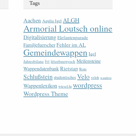
Tags
ALGH
Aachen
Agulia Igel
Armorial Loutsch online
Digitalisierung
Elefantenparade
Fehler im AL
Familjefuerscher
Gemeindewappen
Igel
Meilensteine
lvi
Jahresbilanz
lëtzebuergesch
Rietstap
Wappendatenbank
Rom
Velo
Schlußstein
studentisches
veloh
wandern
wordpress
Wappenlexikon
wiesel.lu
Wordpress Theme