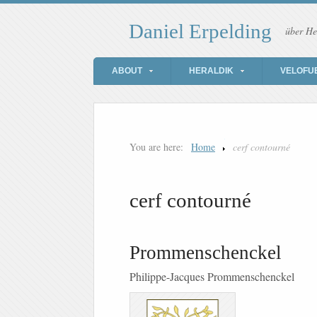
Daniel Erpelding
über He
ABOUT
HERALDIK
VELOFU
You are here:
Home
cerf contourné
cerf contourné
Prommenschenckel
Philippe-Jacques Prommenschenckel