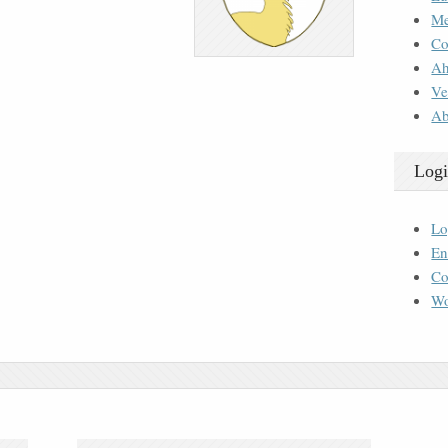
M
Co
Ah
Ve
Ab
Logi
Lo
En
Co
Wo