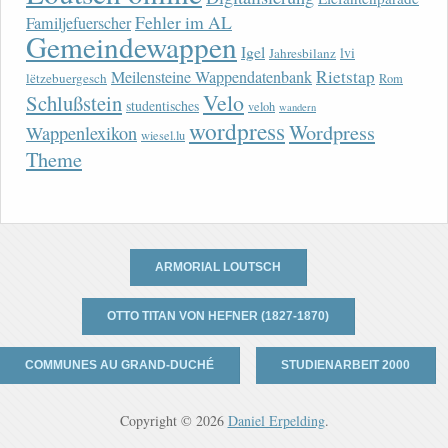
Fehler im AL
Familjefuerscher
Gemeindewappen
Igel
lvi
Jahresbilanz
Rietstap
Meilensteine Wappendatenbank
lëtzebuergesch
Rom
Velo
Schlußstein
studentisches
veloh
wandern
wordpress
Wordpress
Wappenlexikon
wiesel.lu
Theme
ARMORIAL LOUTSCH
OTTO TITAN VON HEFNER (1827-1870)
COMMUNES AU GRAND-DUCHÉ
STUDIENARBEIT 2000
Copyright © 2026
Daniel Erpelding
.