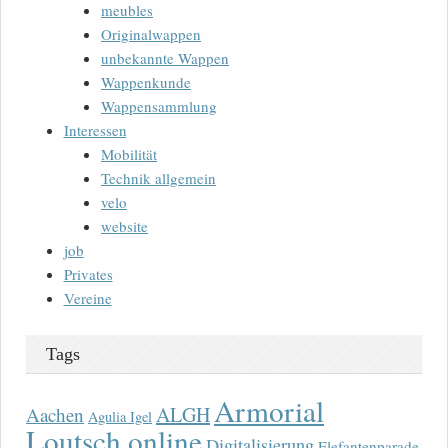
meubles
Originalwappen
unbekannte Wappen
Wappenkunde
Wappensammlung
Interessen
Mobilität
Technik allgemein
velo
website
job
Privates
Vereine
Tags
Armorial
ALGH
Aachen
Agulia Igel
Loutsch online
Digitalisierung
Elefantenparade