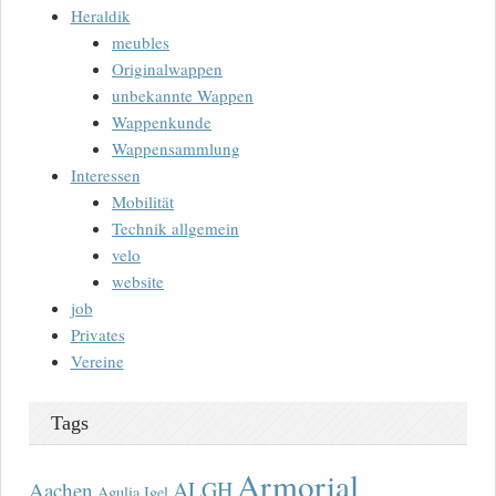
Heraldik
meubles
Originalwappen
unbekannte Wappen
Wappenkunde
Wappensammlung
Interessen
Mobilität
Technik allgemein
velo
website
job
Privates
Vereine
Tags
Armorial
ALGH
Aachen
Agulia Igel