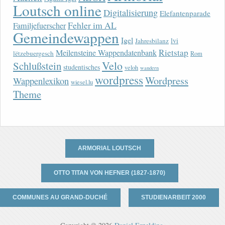
Loutsch online
Digitalisierung
Elefantenparade
Fehler im AL
Familjefuerscher
Gemeindewappen
Igel
lvi
Jahresbilanz
Rietstap
Meilensteine Wappendatenbank
lëtzebuergesch
Rom
Velo
Schlußstein
studentisches
veloh
wandern
wordpress
Wordpress
Wappenlexikon
wiesel.lu
Theme
ARMORIAL LOUTSCH
OTTO TITAN VON HEFNER (1827-1870)
COMMUNES AU GRAND-DUCHÉ
STUDIENARBEIT 2000