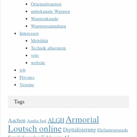
Originalwappen
unbekannte Wappen
Wappenkunde
Wappensammlung
Interessen
Mobilität
Technik allgemein
velo
website
job
Privates
Vereine
Tags
Armorial
ALGH
Aachen
Agulia Igel
Loutsch online
Digitalisierung
Elefantenparade