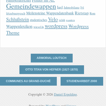
Fehler im AL
Familjefuerscher
Gemeindewappen
Igel
lvi
Jahresbilanz
Rietstap
Meilensteine Wappendatenbank
lëtzebuergesch
Rom
Velo
Schlußstein
studentisches
veloh
wandern
wordpress
Wordpress
Wappenlexikon
wiesel.lu
Theme
ARMORIAL LOUTSCH
OTTO TITAN VON HEFNER (1827-1870)
COMMUNES AU GRAND-DUCHÉ
STUDIENARBEIT 2000
Copyright © 2026
Daniel Erpelding
.
Powered by
WordPress
and
Unique
.