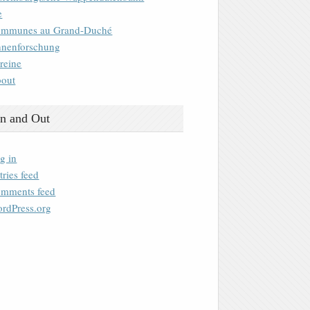
e
mmunes au Grand-Duché
nenforschung
reine
out
n and Out
g in
tries feed
mments feed
rdPress.org