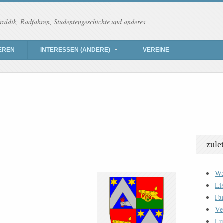
raldik, Radfahren, Studentengeschichte und anderes
EREN
INTERESSEN (ANDERE)
VEREINE
zule
Wa
Li
Fa
Ve
Lu