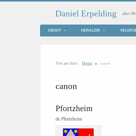
Daniel Erpelding
über He
ABOUT
HERALDIK
VELOFU
You are here:
Home
canon
canon
Pfortzheim
de Pfortzheim