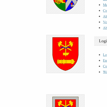
M
Co
Ah
Ve
Ab
Logi
Lo
En
Co
Wo