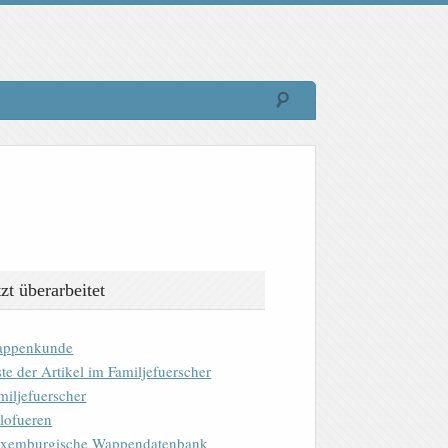
tzt überarbeitet
ppenkunde
ste der Artikel im Familjefuerscher
miljefuerscher
lofueren
xemburgische Wappendatenbank