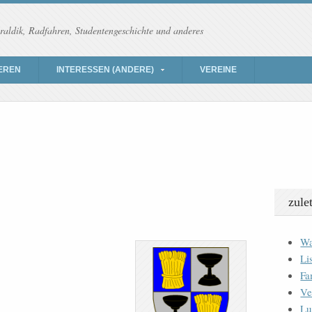
raldik, Radfahren, Studentengeschichte und anderes
EREN
INTERESSEN (ANDERE)
VEREINE
zule
Wa
Li
Fa
Ve
Lu