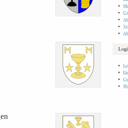
M
Co
Ah
Ve
Ab
Logi
Lo
En
Co
Wo
gen