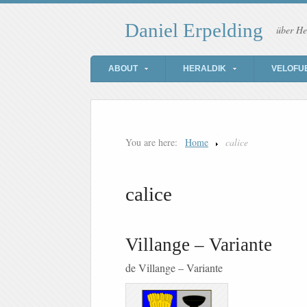
Daniel Erpelding
über He
ABOUT
HERALDIK
VELOFU
You are here:
Home
calice
calice
Villange – Variante
de Villange – Variante