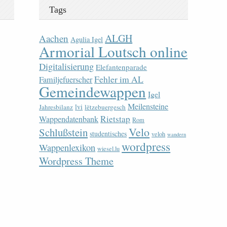
Tags
ALGH
Aachen
Agulia Igel
Armorial Loutsch online
Digitalisierung
Elefantenparade
Fehler im AL
Familjefuerscher
Gemeindewappen
Igel
Meilensteine
lvi
Jahresbilanz
lëtzebuergesch
Rietstap
Wappendatenbank
Rom
Velo
Schlußstein
studentisches
veloh
wandern
wordpress
Wappenlexikon
wiesel.lu
Wordpress Theme