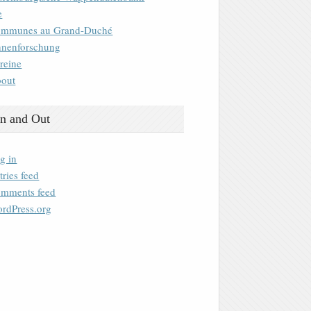
e
mmunes au Grand-Duché
nenforschung
reine
out
n and Out
g in
tries feed
mments feed
rdPress.org