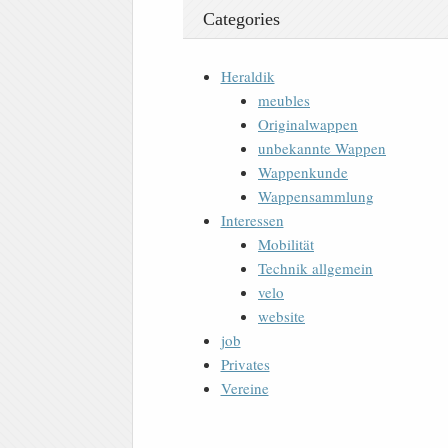
Categories
Heraldik
meubles
Originalwappen
unbekannte Wappen
Wappenkunde
Wappensammlung
Interessen
Mobilität
Technik allgemein
velo
website
job
Privates
Vereine