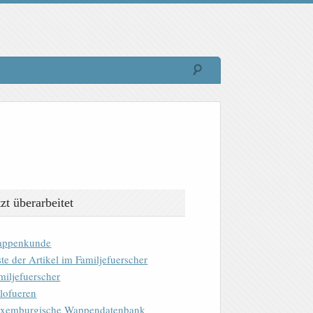
tzt überarbeitet
ppenkunde
ste der Artikel im Familjefuerscher
miljefuerscher
lofueren
xemburgische Wappendatenbank