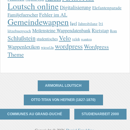
Loutsch online
Digitalisierung
Elefantenparade
Fehler im AL
Familjefuerscher
Gemeindewappen
Igel
lvi
Jahresbilanz
Rietstap
Meilensteine Wappendatenbank
lëtzebuergesch
Rom
Velo
Schlußstein
studentisches
veloh
wandern
wordpress
Wordpress
Wappenlexikon
wiesel.lu
Theme
ARMORIAL LOUTSCH
OTTO TITAN VON HEFNER (1827-1870)
COMMUNES AU GRAND-DUCHÉ
STUDIENARBEIT 2000