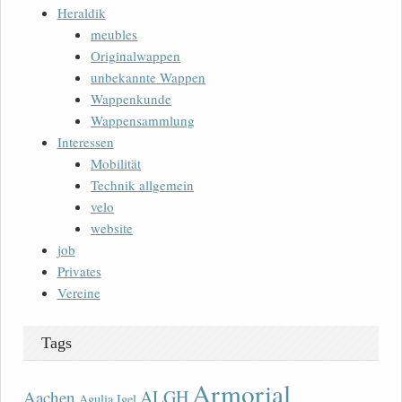
Heraldik
meubles
Originalwappen
unbekannte Wappen
Wappenkunde
Wappensammlung
Interessen
Mobilität
Technik allgemein
velo
website
job
Privates
Vereine
Tags
Armorial
ALGH
Aachen
Agulia Igel