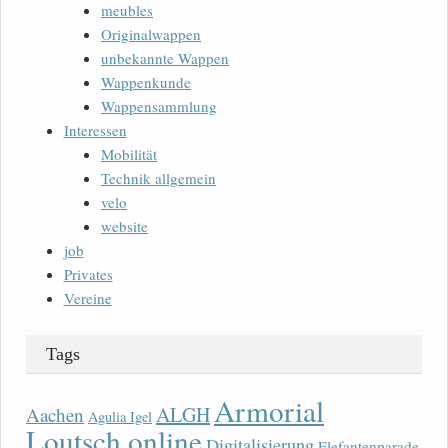
meubles
Originalwappen
unbekannte Wappen
Wappenkunde
Wappensammlung
Interessen
Mobilität
Technik allgemein
velo
website
job
Privates
Vereine
Tags
Armorial
ALGH
Aachen
Agulia Igel
Loutsch online
Digitalisierung
Elefantenparade