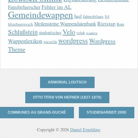
Fehler im AL
Familjefuerscher
Gemeindewappen
Igel
lvi
Jahresbilanz
Rietstap
Meilensteine Wappendatenbank
lëtzebuergesch
Rom
Velo
Schlußstein
studentisches
veloh
wandern
wordpress
Wordpress
Wappenlexikon
wiesel.lu
Theme
ARMORIAL LOUTSCH
OTTO TITAN VON HEFNER (1827-1870)
COMMUNES AU GRAND-DUCHÉ
STUDIENARBEIT 2000
Copyright © 2026
Daniel Erpelding
.