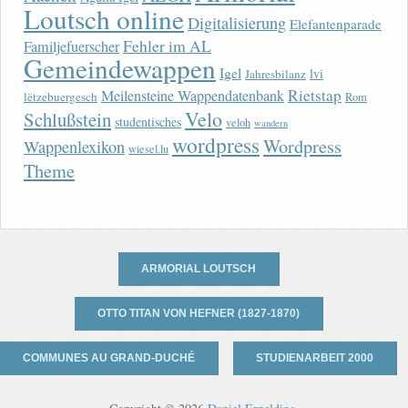
Loutsch online
Digitalisierung
Elefantenparade
Fehler im AL
Familjefuerscher
Gemeindewappen
Igel
lvi
Jahresbilanz
Rietstap
Meilensteine Wappendatenbank
lëtzebuergesch
Rom
Velo
Schlußstein
studentisches
veloh
wandern
wordpress
Wordpress
Wappenlexikon
wiesel.lu
Theme
ARMORIAL LOUTSCH
OTTO TITAN VON HEFNER (1827-1870)
COMMUNES AU GRAND-DUCHÉ
STUDIENARBEIT 2000