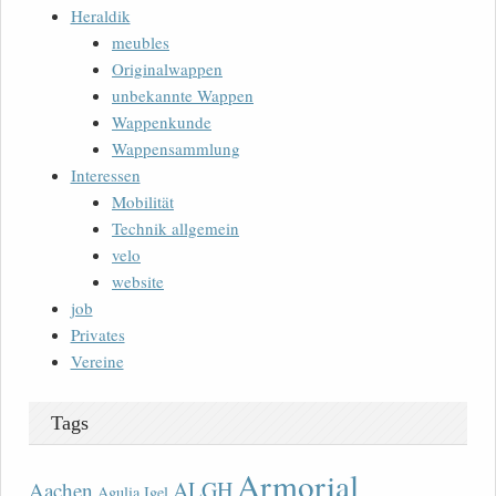
Heraldik
meubles
Originalwappen
unbekannte Wappen
Wappenkunde
Wappensammlung
Interessen
Mobilität
Technik allgemein
velo
website
job
Privates
Vereine
Tags
Armorial
ALGH
Aachen
Agulia Igel