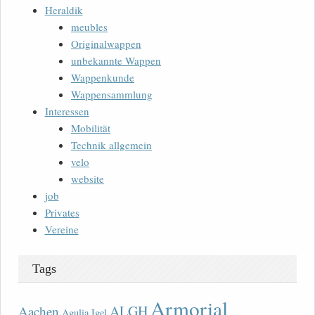
Heraldik
meubles
Originalwappen
unbekannte Wappen
Wappenkunde
Wappensammlung
Interessen
Mobilität
Technik allgemein
velo
website
job
Privates
Vereine
Tags
Armorial
ALGH
Aachen
Agulia Igel