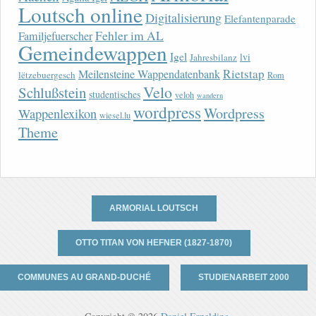
Loutsch online
Digitalisierung
Elefantenparade
Fehler im AL
Familjefuerscher
Gemeindewappen
Igel
lvi
Jahresbilanz
Rietstap
Meilensteine Wappendatenbank
lëtzebuergesch
Rom
Velo
Schlußstein
studentisches
veloh
wandern
wordpress
Wordpress
Wappenlexikon
wiesel.lu
Theme
ARMORIAL LOUTSCH
OTTO TITAN VON HEFNER (1827-1870)
COMMUNES AU GRAND-DUCHÉ
STUDIENARBEIT 2000