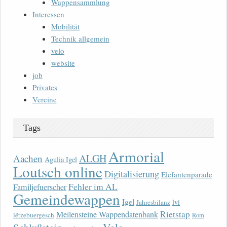
Wappensammlung
Interessen
Mobilität
Technik allgemein
velo
website
job
Privates
Vereine
Tags
Armorial
ALGH
Aachen
Agulia Igel
Loutsch online
Digitalisierung
Elefantenparade
Fehler im AL
Familjefuerscher
Gemeindewappen
Igel
lvi
Jahresbilanz
Rietstap
Meilensteine Wappendatenbank
lëtzebuergesch
Rom