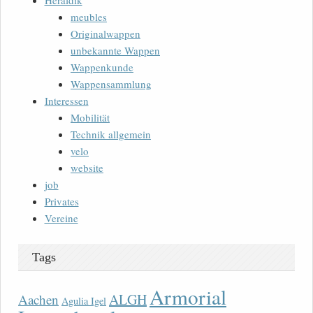
Heraldik
meubles
Originalwappen
unbekannte Wappen
Wappenkunde
Wappensammlung
Interessen
Mobilität
Technik allgemein
velo
website
job
Privates
Vereine
Tags
Armorial
ALGH
Aachen
Agulia Igel