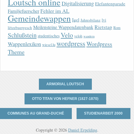
Loutsch online
Digitalisierung
Elefantenparade
Fehler im AL
Familjefuerscher
Gemeindewappen
Igel
lvi
Jahresbilanz
Rietstap
Meilensteine Wappendatenbank
lëtzebuergesch
Rom
Velo
Schlußstein
studentisches
veloh
wandern
wordpress
Wordpress
Wappenlexikon
wiesel.lu
Theme
ARMORIAL LOUTSCH
OTTO TITAN VON HEFNER (1827-1870)
COMMUNES AU GRAND-DUCHÉ
STUDIENARBEIT 2000
Copyright © 2026
Daniel Erpelding
.