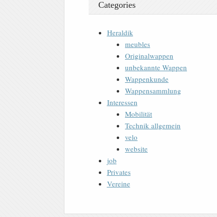
Categories
Heraldik
meubles
Originalwappen
unbekannte Wappen
Wappenkunde
Wappensammlung
Interessen
Mobilität
Technik allgemein
velo
website
job
Privates
Vereine