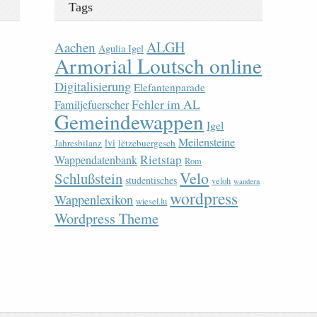
Tags
ALGH
Aachen
Agulia Igel
Armorial Loutsch online
Digitalisierung
Elefantenparade
Fehler im AL
Familjefuerscher
Gemeindewappen
Igel
Meilensteine
lvi
Jahresbilanz
lëtzebuergesch
Rietstap
Wappendatenbank
Rom
Velo
Schlußstein
studentisches
veloh
wandern
wordpress
Wappenlexikon
wiesel.lu
Wordpress Theme