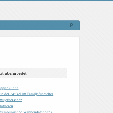
tzt überarbeitet
ppenkunde
ste der Artikel im Familjefuerscher
miljefuerscher
lofueren
xemburgische Wappendatenbank