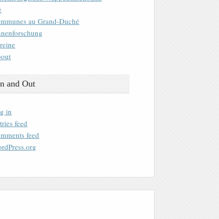
e
mmunes au Grand-Duché
nenforschung
reine
out
n and Out
g in
tries feed
mments feed
rdPress.org