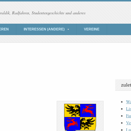
raldik, Radfahren, Studentengeschichte und anderes
EREN
INTERESSEN (ANDERE)
VEREINE
zule
Wa
Li
Fa
Ve
Lu