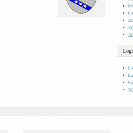
M
Co
Ah
Ve
Ab
Logi
Lo
En
Co
Wo