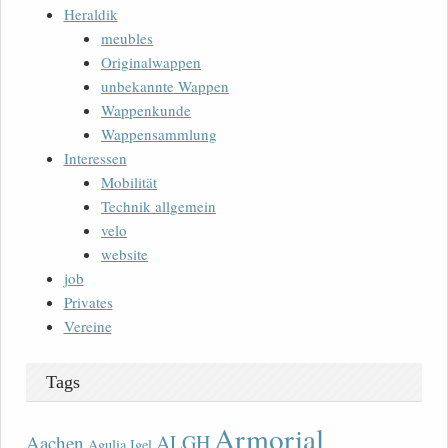
Heraldik
meubles
Originalwappen
unbekannte Wappen
Wappenkunde
Wappensammlung
Interessen
Mobilität
Technik allgemein
velo
website
job
Privates
Vereine
Tags
Armorial
ALGH
Aachen
Agulia Igel