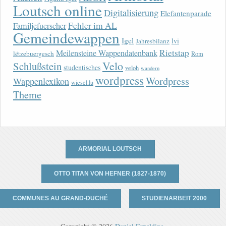
Loutsch online
Digitalisierung
Elefantenparade
Fehler im AL
Familjefuerscher
Gemeindewappen
Igel
lvi
Jahresbilanz
Rietstap
Meilensteine Wappendatenbank
lëtzebuergesch
Rom
Velo
Schlußstein
studentisches
veloh
wandern
wordpress
Wordpress
Wappenlexikon
wiesel.lu
Theme
ARMORIAL LOUTSCH
OTTO TITAN VON HEFNER (1827-1870)
COMMUNES AU GRAND-DUCHÉ
STUDIENARBEIT 2000