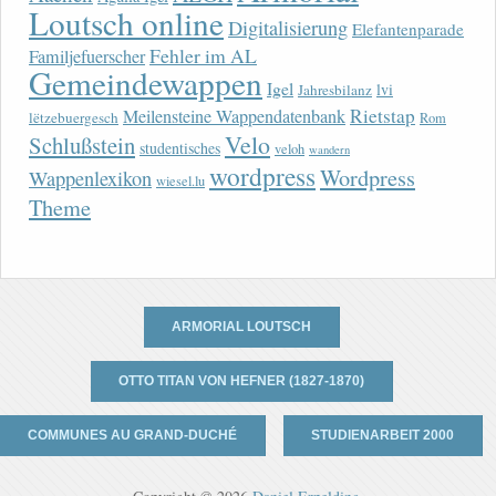
Loutsch online
Digitalisierung
Elefantenparade
Fehler im AL
Familjefuerscher
Gemeindewappen
Igel
lvi
Jahresbilanz
Rietstap
Meilensteine Wappendatenbank
lëtzebuergesch
Rom
Velo
Schlußstein
studentisches
veloh
wandern
wordpress
Wordpress
Wappenlexikon
wiesel.lu
Theme
ARMORIAL LOUTSCH
OTTO TITAN VON HEFNER (1827-1870)
COMMUNES AU GRAND-DUCHÉ
STUDIENARBEIT 2000