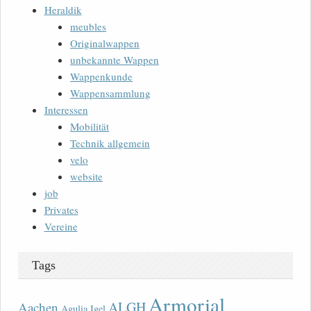
Heraldik
meubles
Originalwappen
unbekannte Wappen
Wappenkunde
Wappensammlung
Interessen
Mobilität
Technik allgemein
velo
website
job
Privates
Vereine
Tags
Armorial
ALGH
Aachen
Agulia Igel