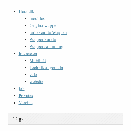
Heraldik
meubles
Originalwappen
unbekannte Wappen
Wappenkunde
Wappensammlung
Interessen
Mobilität
Technik allgemein
velo
website
job
Privates
Vereine
Tags