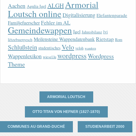
Armorial
ALGH
Aachen
Agulia Igel
Loutsch online
Digitalisierung
Elefantenparade
Fehler im AL
Familjefuerscher
Gemeindewappen
Igel
lvi
Jahresbilanz
Rietstap
Meilensteine Wappendatenbank
lëtzebuergesch
Rom
Velo
Schlußstein
studentisches
veloh
wandern
wordpress
Wordpress
Wappenlexikon
wiesel.lu
Theme
ARMORIAL LOUTSCH
OTTO TITAN VON HEFNER (1827-1870)
COMMUNES AU GRAND-DUCHÉ
STUDIENARBEIT 2000