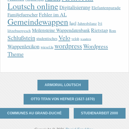
Loutsch online
Digitalisierung
Elefantenparade
Fehler im AL
Familjefuerscher
Gemeindewappen
Igel
lvi
Jahresbilanz
Rietstap
Meilensteine Wappendatenbank
lëtzebuergesch
Rom
Velo
Schlußstein
studentisches
veloh
wandern
wordpress
Wordpress
Wappenlexikon
wiesel.lu
Theme
ARMORIAL LOUTSCH
OTTO TITAN VON HEFNER (1827-1870)
COMMUNES AU GRAND-DUCHÉ
STUDIENARBEIT 2000