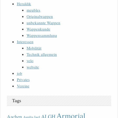
Heraldik
meubles
Originalwappen
unbekannte Wappen
Wappenkunde
Wappensammlung
Interessen
Mobilität
Technik allgemein
velo
website
job
Privates
Vereine
Tags
Armorial
ALGH
Aachen
Agulia Igel