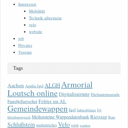
Interessen
Mobilität
Technik allgemein
velo
website
job
Privates
Vereine
Tags
Armorial
ALGH
Aachen
Agulia Igel
Loutsch online
Digitalisierung
Elefantenparade
Fehler im AL
Familjefuerscher
Gemeindewappen
Igel
lvi
Jahresbilanz
Rietstap
Meilensteine Wappendatenbank
lëtzebuergesch
Rom
Velo
Schlußstein
studentisches
veloh
wandern