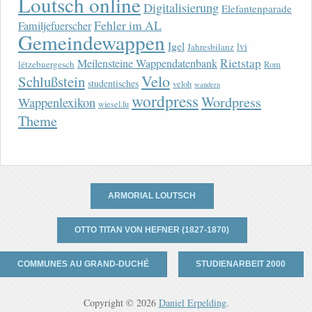
Loutsch online
Digitalisierung
Elefantenparade
Fehler im AL
Familjefuerscher
Gemeindewappen
Igel
lvi
Jahresbilanz
Rietstap
Meilensteine Wappendatenbank
lëtzebuergesch
Rom
Velo
Schlußstein
studentisches
veloh
wandern
wordpress
Wordpress
Wappenlexikon
wiesel.lu
Theme
ARMORIAL LOUTSCH
OTTO TITAN VON HEFNER (1827-1870)
COMMUNES AU GRAND-DUCHÉ
STUDIENARBEIT 2000
Copyright © 2026
Daniel Erpelding
.