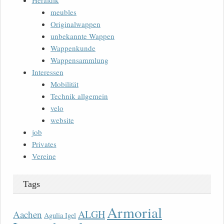
Heraldik
meubles
Originalwappen
unbekannte Wappen
Wappenkunde
Wappensammlung
Interessen
Mobilität
Technik allgemein
velo
website
job
Privates
Vereine
Tags
Armorial
ALGH
Aachen
Agulia Igel