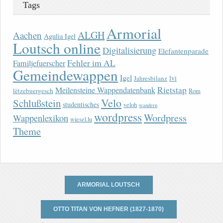
Tags
Armorial
ALGH
Aachen
Agulia Igel
Loutsch online
Digitalisierung
Elefantenparade
Fehler im AL
Familjefuerscher
Gemeindewappen
Igel
lvi
Jahresbilanz
Rietstap
Meilensteine Wappendatenbank
lëtzebuergesch
Rom
Velo
Schlußstein
studentisches
veloh
wandern
wordpress
Wordpress
Wappenlexikon
wiesel.lu
Theme
ARMORIAL LOUTSCH
OTTO TITAN VON HEFNER (1827-1870)