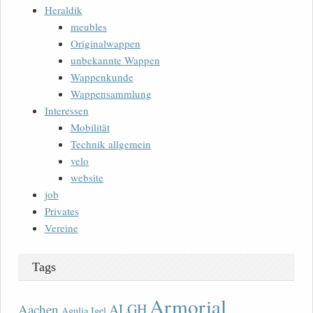
Heraldik
meubles
Originalwappen
unbekannte Wappen
Wappenkunde
Wappensammlung
Interessen
Mobilität
Technik allgemein
velo
website
job
Privates
Vereine
Tags
Armorial
ALGH
Aachen
Agulia Igel