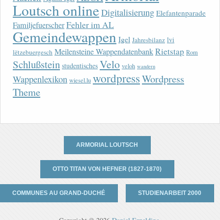
Loutsch online
Digitalisierung
Elefantenparade
Fehler im AL
Familjefuerscher
Gemeindewappen
Igel
lvi
Jahresbilanz
Rietstap
Meilensteine Wappendatenbank
lëtzebuergesch
Rom
Velo
Schlußstein
studentisches
veloh
wandern
wordpress
Wordpress
Wappenlexikon
wiesel.lu
Theme
ARMORIAL LOUTSCH
OTTO TITAN VON HEFNER (1827-1870)
COMMUNES AU GRAND-DUCHÉ
STUDIENARBEIT 2000