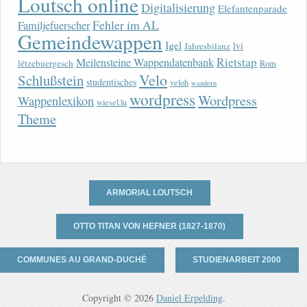
Loutsch online
Digitalisierung
Elefantenparade
Fehler im AL
Familjefuerscher
Gemeindewappen
Igel
lvi
Jahresbilanz
Rietstap
Meilensteine Wappendatenbank
lëtzebuergesch
Rom
Velo
Schlußstein
studentisches
veloh
wandern
wordpress
Wordpress
Wappenlexikon
wiesel.lu
Theme
ARMORIAL LOUTSCH
OTTO TITAN VON HEFNER (1827-1870)
COMMUNES AU GRAND-DUCHÉ
STUDIENARBEIT 2000
Copyright © 2026
Daniel Erpelding
.