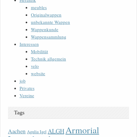
Heraldik
meubles
Originalwappen
unbekannte Wappen
Wappenkunde
Wappensammlung
Interessen
Mobilität
Technik allgemein
velo
website
job
Privates
Vereine
Tags
Armorial
ALGH
Aachen
Agulia Igel