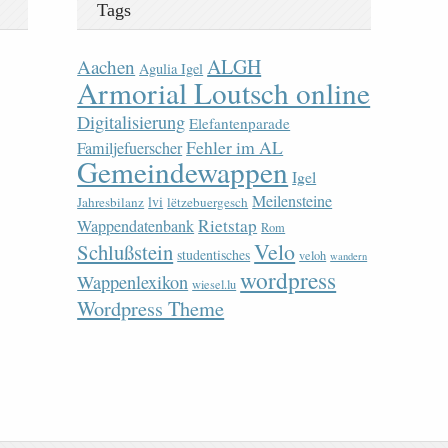
Tags
ALGH
Aachen
Agulia Igel
Armorial Loutsch online
Digitalisierung
Elefantenparade
Fehler im AL
Familjefuerscher
Gemeindewappen
Igel
Meilensteine
lvi
Jahresbilanz
lëtzebuergesch
Rietstap
Wappendatenbank
Rom
Velo
Schlußstein
studentisches
veloh
wandern
wordpress
Wappenlexikon
wiesel.lu
Wordpress Theme