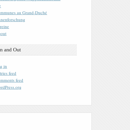
e
mmunes au Grand-Duché
nenforschung
reine
out
n and Out
g in
tries feed
mments feed
rdPress.org