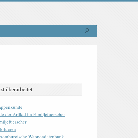
tzt überarbeitet
ppenkunde
ste der Artikel im Familjefuerscher
miljefuerscher
lofueren
xemburgische Wappendatenbank