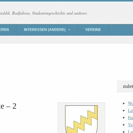
raldik, Radfahren, Studentengeschichte und anderes
EREN
INTERESSEN (ANDERE)
VEREINE
zule
Wa
e – 2
Li
Fa
Ve
Lu