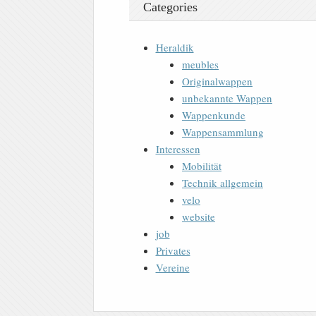
Categories
Heraldik
meubles
Originalwappen
unbekannte Wappen
Wappenkunde
Wappensammlung
Interessen
Mobilität
Technik allgemein
velo
website
job
Privates
Vereine