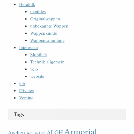
Heraldik
meubles
Originalwappen
unbekannte Wappen
Wappenkunde
Wappensammlung
Interessen
Mobilität
Technik allgemein
velo
website
job
Privates
Vereine
Tags
Armorial
ALGH
Aachen
Agulia Igel