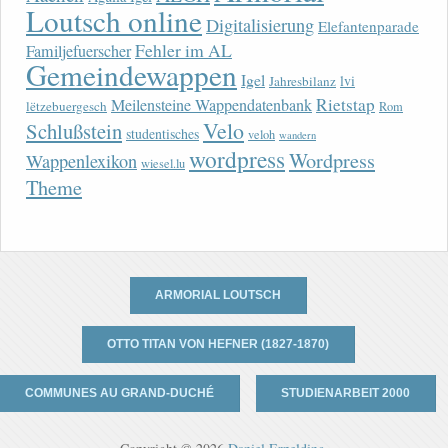
Loutsch online
Digitalisierung
Elefantenparade
Fehler im AL
Familjefuerscher
Gemeindewappen
Igel
lvi
Jahresbilanz
Rietstap
Meilensteine Wappendatenbank
lëtzebuergesch
Rom
Velo
Schlußstein
studentisches
veloh
wandern
wordpress
Wordpress
Wappenlexikon
wiesel.lu
Theme
ARMORIAL LOUTSCH
OTTO TITAN VON HEFNER (1827-1870)
COMMUNES AU GRAND-DUCHÉ
STUDIENARBEIT 2000