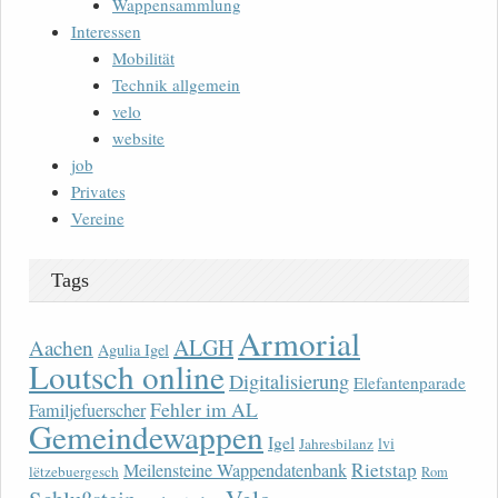
Wappensammlung
Interessen
Mobilität
Technik allgemein
velo
website
job
Privates
Vereine
Tags
Armorial
ALGH
Aachen
Agulia Igel
Loutsch online
Digitalisierung
Elefantenparade
Fehler im AL
Familjefuerscher
Gemeindewappen
Igel
lvi
Jahresbilanz
Rietstap
Meilensteine Wappendatenbank
lëtzebuergesch
Rom