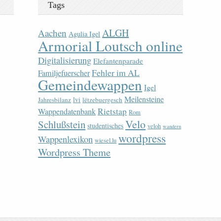
Tags
ALGH
Aachen
Agulia Igel
Armorial Loutsch online
Digitalisierung
Elefantenparade
Fehler im AL
Familjefuerscher
Gemeindewappen
Igel
Meilensteine
lvi
Jahresbilanz
lëtzebuergesch
Rietstap
Wappendatenbank
Rom
Velo
Schlußstein
studentisches
veloh
wandern
wordpress
Wappenlexikon
wiesel.lu
Wordpress Theme