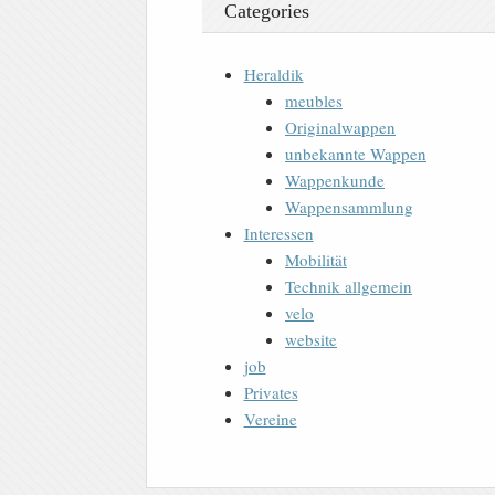
Categories
Heraldik
meubles
Originalwappen
unbekannte Wappen
Wappenkunde
Wappensammlung
Interessen
Mobilität
Technik allgemein
velo
website
job
Privates
Vereine