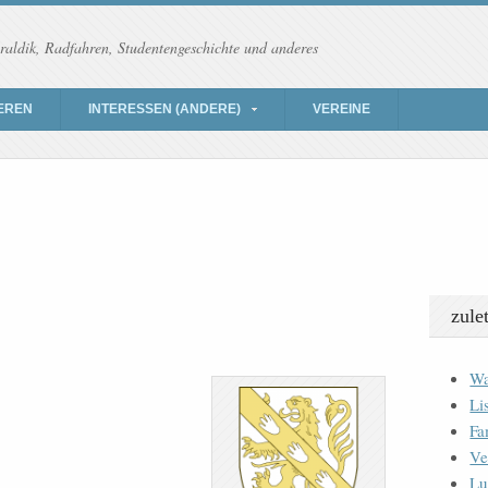
raldik, Radfahren, Studentengeschichte und anderes
EREN
INTERESSEN (ANDERE)
VEREINE
zule
Wa
Li
Fa
Ve
Lu