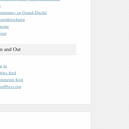
e
mmunes au Grand-Duché
nenforschung
reine
out
n and Out
g in
tries feed
mments feed
rdPress.org