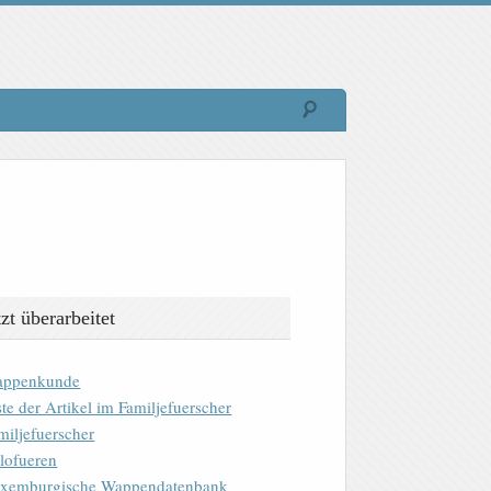
tzt überarbeitet
ppenkunde
ste der Artikel im Familjefuerscher
miljefuerscher
lofueren
xemburgische Wappendatenbank