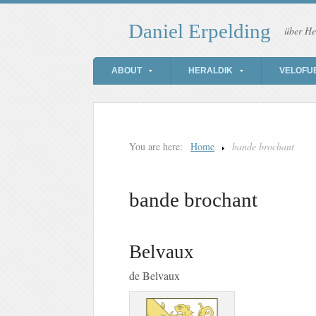
Daniel Erpelding
über He
ABOUT
HERALDIK
VELOFU
You are here:
Home
bande brochant
bande brochant
Belvaux
de Belvaux