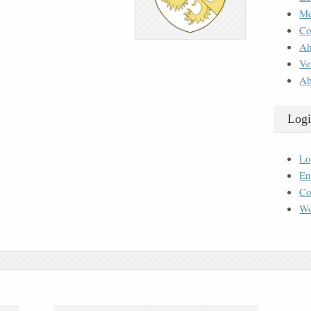
M
Co
Ah
Ve
Ab
Logi
Lo
En
Co
Wo