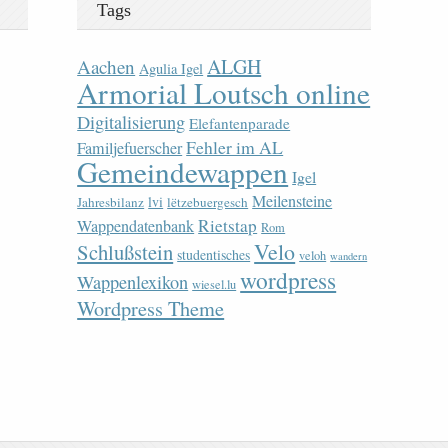
Tags
ALGH
Aachen
Agulia Igel
Armorial Loutsch online
Digitalisierung
Elefantenparade
Fehler im AL
Familjefuerscher
Gemeindewappen
Igel
Meilensteine
lvi
Jahresbilanz
lëtzebuergesch
Rietstap
Wappendatenbank
Rom
Velo
Schlußstein
studentisches
veloh
wandern
wordpress
Wappenlexikon
wiesel.lu
Wordpress Theme