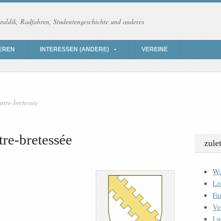
raldik, Radfahren, Studentengeschichte und anderes
EREN
INTERESSEN (ANDERE)
VEREINE
ntre-bretessée
tre-bretessée
zule
Wa
Li
Fa
Ve
Lu