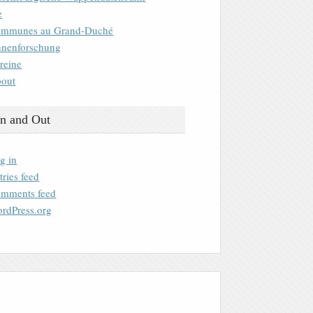
e
mmunes au Grand-Duché
nenforschung
reine
out
n and Out
g in
tries feed
mments feed
rdPress.org