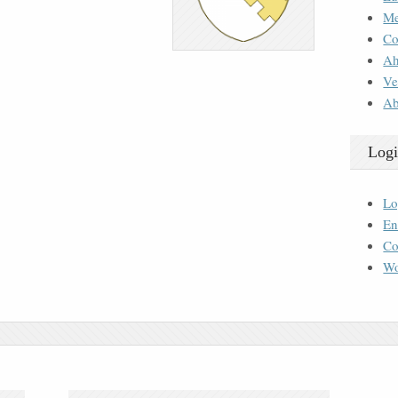
M
Co
Ah
Ve
Ab
Logi
Lo
En
Co
Wo