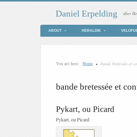
Daniel Erpelding
über He
ABOUT
HERALDIK
VELOFU
You are here:
Home
bande bretessée et co
bande bretessée et con
Pykart, ou Picard
Pykart, ou Picard