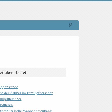
tzt überarbeitet
ppenkunde
ste der Artikel im Familjefuerscher
miljefuerscher
lofueren
xemburgische Wappendatenbank