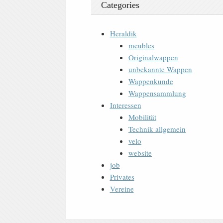
Categories
Heraldik
meubles
Originalwappen
unbekannte Wappen
Wappenkunde
Wappensammlung
Interessen
Mobilität
Technik allgemein
velo
website
job
Privates
Vereine