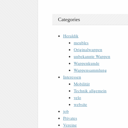
Categories
Heraldik
meubles
Originalwappen
unbekannte Wappen
Wappenkunde
Wappensammlung
Interessen
Mobilität
Technik allgemein
velo
website
job
Privates
Vereine