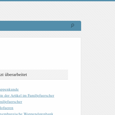
tzt überarbeitet
ppenkunde
ste der Artikel im Familjefuerscher
miljefuerscher
lofueren
xemburgische Wappendatenbank