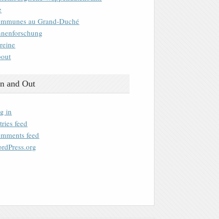
e
mmunes au Grand-Duché
nenforschung
reine
out
n and Out
g in
tries feed
mments feed
rdPress.org