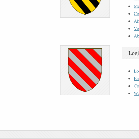
M
Co
Ah
Ve
Ab
Logi
Lo
En
Co
Wo