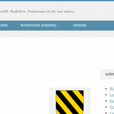
raldik, Radfahren, Studentengeschichte und anderes
EREN
INTERESSEN (ANDERE)
VEREINE
zule
Wa
Li
Fa
Ve
Lu