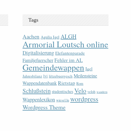
Tags
ALGH
Aachen
Agulia Igel
Armorial Loutsch online
Digitalisierung
Elefantenparade
Fehler im AL
Familjefuerscher
Gemeindewappen
Igel
Meilensteine
lvi
Jahresbilanz
lëtzebuergesch
Rietstap
Wappendatenbank
Rom
Velo
Schlußstein
studentisches
veloh
wandern
wordpress
Wappenlexikon
wiesel.lu
Wordpress Theme