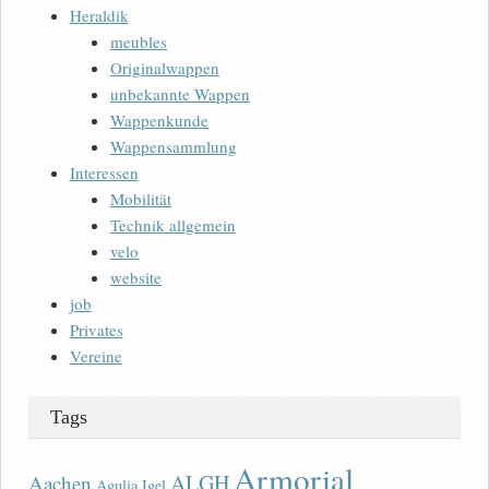
Heraldik
meubles
Originalwappen
unbekannte Wappen
Wappenkunde
Wappensammlung
Interessen
Mobilität
Technik allgemein
velo
website
job
Privates
Vereine
Tags
Armorial
ALGH
Aachen
Agulia Igel