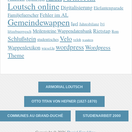
Loutsch online
Digitalisierung
Elefantenparade
Fehler im AL
Familjefuerscher
Gemeindewappen
Igel
lvi
Jahresbilanz
Rietstap
Meilensteine Wappendatenbank
lëtzebuergesch
Rom
Velo
Schlußstein
studentisches
veloh
wandern
wordpress
Wordpress
Wappenlexikon
wiesel.lu
Theme
ARMORIAL LOUTSCH
OTTO TITAN VON HEFNER (1827-1870)
COMMUNES AU GRAND-DUCHÉ
STUDIENARBEIT 2000