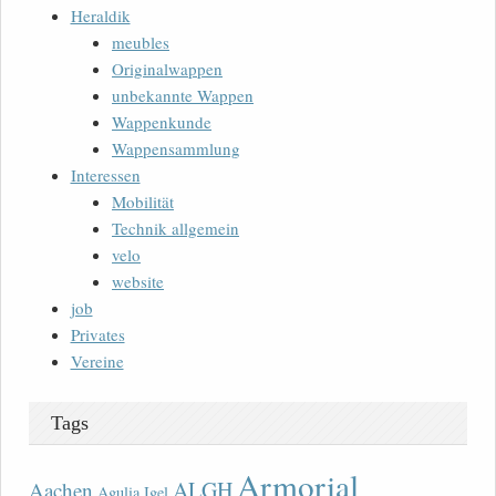
Heraldik
meubles
Originalwappen
unbekannte Wappen
Wappenkunde
Wappensammlung
Interessen
Mobilität
Technik allgemein
velo
website
job
Privates
Vereine
Tags
Armorial
ALGH
Aachen
Agulia Igel