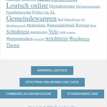
Loutsch online
Digitalisierung
Elefantenparade
Fehler im AL
Familjefuerscher
Gemeindewappen
Igel
lvi
Jahresbilanz
Rietstap
Meilensteine Wappendatenbank
lëtzebuergesch
Rom
Velo
Schlußstein
studentisches
veloh
wandern
wordpress
Wordpress
Wappenlexikon
wiesel.lu
Theme
ARMORIAL LOUTSCH
OTTO TITAN VON HEFNER (1827-1870)
COMMUNES AU GRAND-DUCHÉ
STUDIENARBEIT 2000