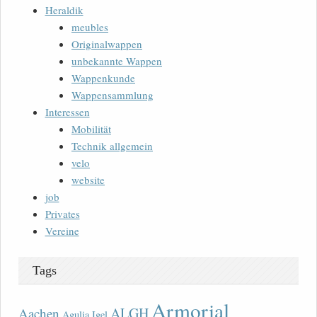
Heraldik
meubles
Originalwappen
unbekannte Wappen
Wappenkunde
Wappensammlung
Interessen
Mobilität
Technik allgemein
velo
website
job
Privates
Vereine
Tags
Armorial
ALGH
Aachen
Agulia Igel