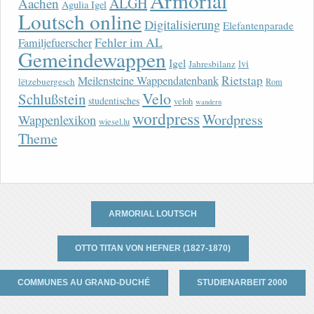
Armorial
ALGH
Aachen
Agulia Igel
Loutsch online
Digitalisierung
Elefantenparade
Fehler im AL
Familjefuerscher
Gemeindewappen
Igel
lvi
Jahresbilanz
Rietstap
Meilensteine Wappendatenbank
lëtzebuergesch
Rom
Velo
Schlußstein
studentisches
veloh
wandern
wordpress
Wordpress
Wappenlexikon
wiesel.lu
Theme
ARMORIAL LOUTSCH
OTTO TITAN VON HEFNER (1827-1870)
COMMUNES AU GRAND-DUCHÉ
STUDIENARBEIT 2000