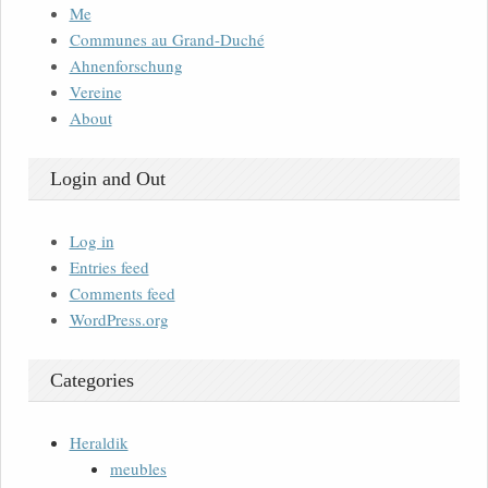
Me
Communes au Grand-Duché
Ahnenforschung
Vereine
About
Login and Out
Log in
Entries feed
Comments feed
WordPress.org
Categories
Heraldik
meubles