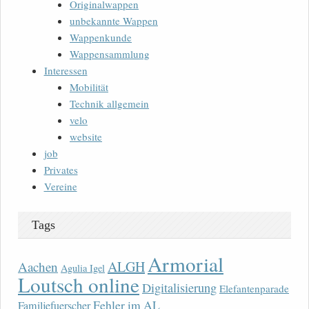
Originalwappen
unbekannte Wappen
Wappenkunde
Wappensammlung
Interessen
Mobilität
Technik allgemein
velo
website
job
Privates
Vereine
Tags
Armorial
ALGH
Aachen
Agulia Igel
Loutsch online
Digitalisierung
Elefantenparade
Fehler im AL
Familjefuerscher