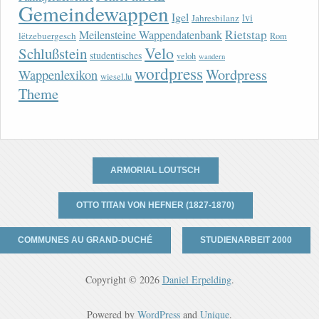
Gemeindewappen
Igel
lvi
Jahresbilanz
Rietstap
Meilensteine Wappendatenbank
lëtzebuergesch
Rom
Velo
Schlußstein
studentisches
veloh
wandern
wordpress
Wordpress
Wappenlexikon
wiesel.lu
Theme
ARMORIAL LOUTSCH
OTTO TITAN VON HEFNER (1827-1870)
COMMUNES AU GRAND-DUCHÉ
STUDIENARBEIT 2000
Copyright © 2026
Daniel Erpelding
.
Powered by
WordPress
and
Unique
.