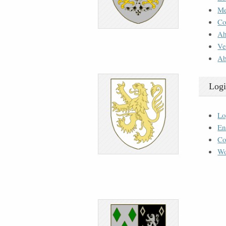
M
Co
Ah
Ve
Ab
Logi
Lo
En
Co
Wo