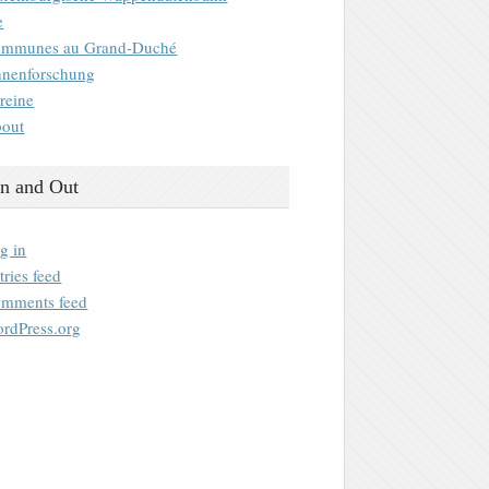
e
mmunes au Grand-Duché
nenforschung
reine
out
n and Out
g in
tries feed
mments feed
rdPress.org