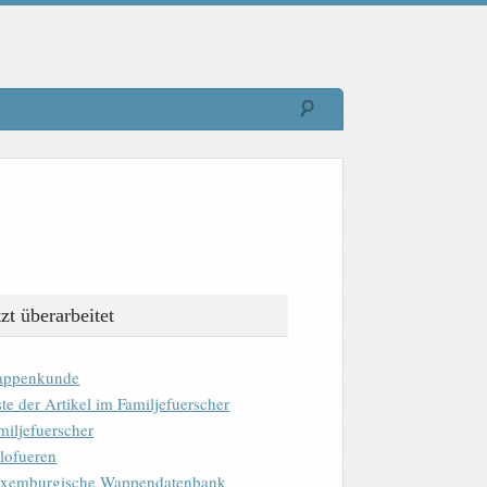
tzt überarbeitet
ppenkunde
ste der Artikel im Familjefuerscher
miljefuerscher
lofueren
xemburgische Wappendatenbank