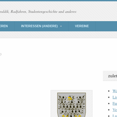
raldik, Radfahren, Studentengeschichte und anderes
EREN
INTERESSEN (ANDERE)
VEREINE
0
zule
Wa
Li
Fa
Ve
Lu