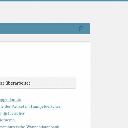
tzt überarbeitet
ppenkunde
ste der Artikel im Familjefuerscher
miljefuerscher
lofueren
xemburgische Wappendatenbank