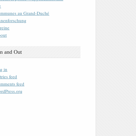
e
mmunes au Grand-Duché
nenforschung
reine
out
n and Out
g in
tries feed
mments feed
rdPress.org