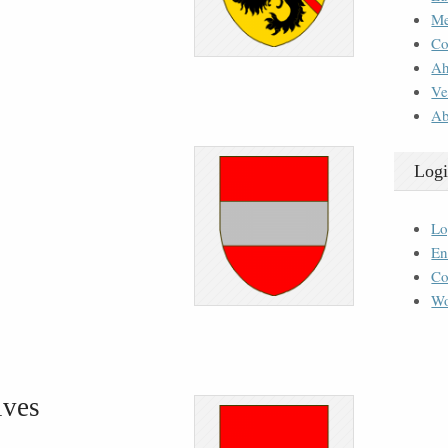
M
Co
Ah
Ve
Ab
Logi
Lo
En
Co
Wo
ives