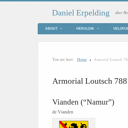
Daniel Erpelding
über He
ABOUT
HERALDIK
VELOFU
You are here:
Home
Armorial Loutsch 78
Armorial Loutsch 788
Vianden (“Namur”)
de Vianden