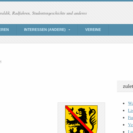
raldik, Radfahren, Studentengeschichte und anderes
EREN
INTERESSEN (ANDERE)
VEREINE
8
zule
Wa
Li
Fa
Ve
Lu