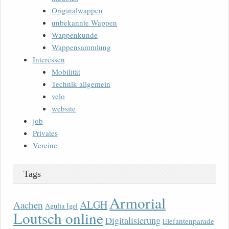
Originalwappen
unbekannte Wappen
Wappenkunde
Wappensammlung
Interessen
Mobilität
Technik allgemein
velo
website
job
Privates
Vereine
Tags
Armorial
ALGH
Aachen
Agulia Igel
Loutsch online
Digitalisierung
Elefantenparade