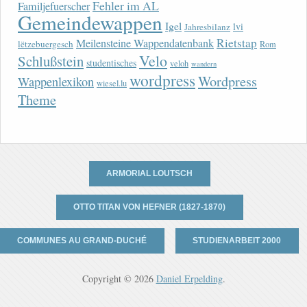
Fehler im AL
Familjefuerscher
Gemeindewappen
Igel
lvi
Jahresbilanz
Rietstap
Meilensteine Wappendatenbank
lëtzebuergesch
Rom
Velo
Schlußstein
studentisches
veloh
wandern
wordpress
Wordpress
Wappenlexikon
wiesel.lu
Theme
ARMORIAL LOUTSCH
OTTO TITAN VON HEFNER (1827-1870)
COMMUNES AU GRAND-DUCHÉ
STUDIENARBEIT 2000
Copyright © 2026
Daniel Erpelding
.