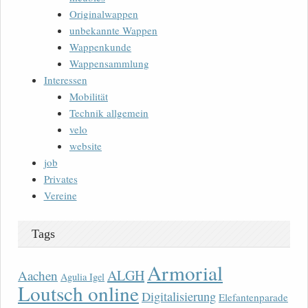
Originalwappen
unbekannte Wappen
Wappenkunde
Wappensammlung
Interessen
Mobilität
Technik allgemein
velo
website
job
Privates
Vereine
Tags
Armorial
ALGH
Aachen
Agulia Igel
Loutsch online
Digitalisierung
Elefantenparade