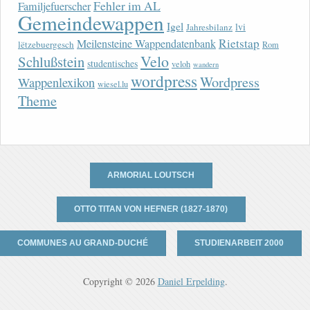
Fehler im AL
Familjefuerscher
Gemeindewappen
Igel
lvi
Jahresbilanz
Rietstap
Meilensteine Wappendatenbank
lëtzebuergesch
Rom
Velo
Schlußstein
studentisches
veloh
wandern
wordpress
Wordpress
Wappenlexikon
wiesel.lu
Theme
ARMORIAL LOUTSCH
OTTO TITAN VON HEFNER (1827-1870)
COMMUNES AU GRAND-DUCHÉ
STUDIENARBEIT 2000
Copyright © 2026
Daniel Erpelding
.