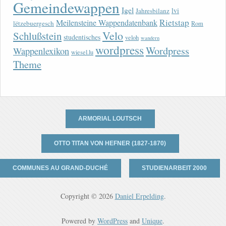
Gemeindewappen
Igel
lvi
Jahresbilanz
Rietstap
Meilensteine Wappendatenbank
lëtzebuergesch
Rom
Velo
Schlußstein
studentisches
veloh
wandern
wordpress
Wordpress
Wappenlexikon
wiesel.lu
Theme
ARMORIAL LOUTSCH
OTTO TITAN VON HEFNER (1827-1870)
COMMUNES AU GRAND-DUCHÉ
STUDIENARBEIT 2000
Copyright © 2026
Daniel Erpelding
.
Powered by
WordPress
and
Unique
.