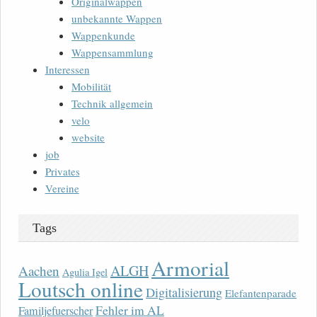
Originalwappen
unbekannte Wappen
Wappenkunde
Wappensammlung
Interessen
Mobilität
Technik allgemein
velo
website
job
Privates
Vereine
Tags
Armorial
ALGH
Aachen
Agulia Igel
Loutsch online
Digitalisierung
Elefantenparade
Fehler im AL
Familjefuerscher