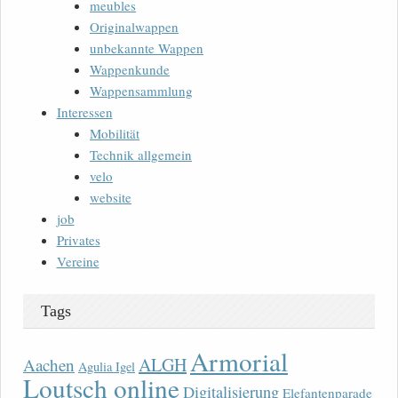
meubles
Originalwappen
unbekannte Wappen
Wappenkunde
Wappensammlung
Interessen
Mobilität
Technik allgemein
velo
website
job
Privates
Vereine
Tags
Armorial
ALGH
Aachen
Agulia Igel
Loutsch online
Digitalisierung
Elefantenparade