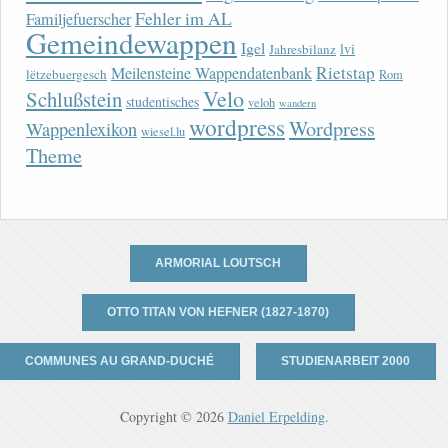
Fehler im AL
Familjefuerscher
Gemeindewappen
Igel
lvi
Jahresbilanz
Rietstap
Meilensteine Wappendatenbank
lëtzebuergesch
Rom
Velo
Schlußstein
studentisches
veloh
wandern
wordpress
Wordpress
Wappenlexikon
wiesel.lu
Theme
ARMORIAL LOUTSCH
OTTO TITAN VON HEFNER (1827-1870)
COMMUNES AU GRAND-DUCHÉ
STUDIENARBEIT 2000
Copyright © 2026
Daniel Erpelding
.