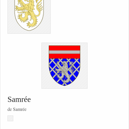
Samrée
de Samrée