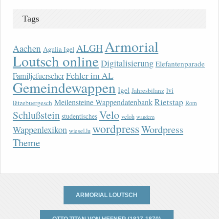
Tags
Armorial
ALGH
Aachen
Agulia Igel
Loutsch online
Digitalisierung
Elefantenparade
Fehler im AL
Familjefuerscher
Gemeindewappen
Igel
lvi
Jahresbilanz
Rietstap
Meilensteine Wappendatenbank
lëtzebuergesch
Rom
Velo
Schlußstein
studentisches
veloh
wandern
wordpress
Wordpress
Wappenlexikon
wiesel.lu
Theme
ARMORIAL LOUTSCH