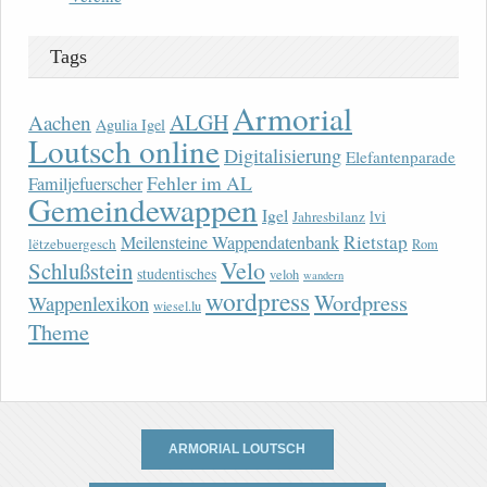
Tags
Armorial
ALGH
Aachen
Agulia Igel
Loutsch online
Digitalisierung
Elefantenparade
Fehler im AL
Familjefuerscher
Gemeindewappen
Igel
lvi
Jahresbilanz
Rietstap
Meilensteine Wappendatenbank
lëtzebuergesch
Rom
Velo
Schlußstein
studentisches
veloh
wandern
wordpress
Wordpress
Wappenlexikon
wiesel.lu
Theme
ARMORIAL LOUTSCH