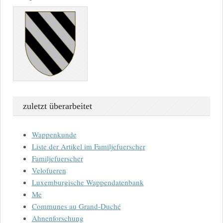
zuletzt überarbeitet
Wappenkunde
Liste der Artikel im Familjefuerscher
Familjefuerscher
Velofueren
Luxemburgische Wappendatenbank
Me
Communes au Grand-Duché
Ahnenforschung