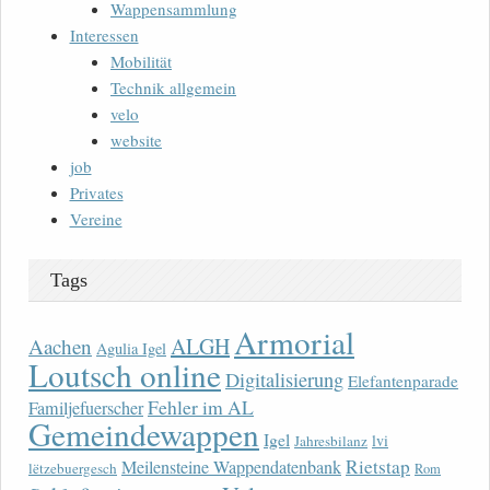
Wappensammlung
Interessen
Mobilität
Technik allgemein
velo
website
job
Privates
Vereine
Tags
Armorial
ALGH
Aachen
Agulia Igel
Loutsch online
Digitalisierung
Elefantenparade
Fehler im AL
Familjefuerscher
Gemeindewappen
Igel
lvi
Jahresbilanz
Rietstap
Meilensteine Wappendatenbank
lëtzebuergesch
Rom